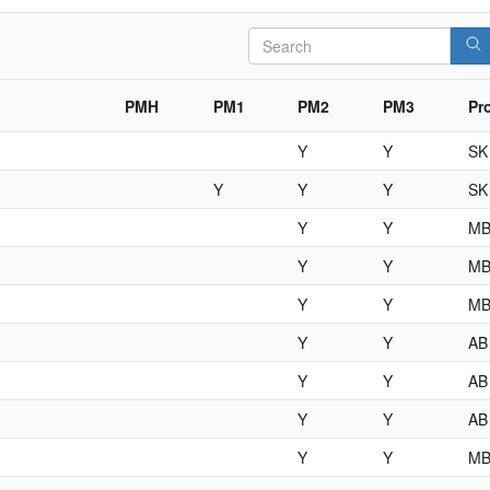
Search
PMH
PM1
PM2
PM3
Pr
Y
Y
SK
Y
Y
Y
SK
Y
Y
M
Y
Y
M
Y
Y
M
Y
Y
AB
Y
Y
AB
Y
Y
AB
Y
Y
M