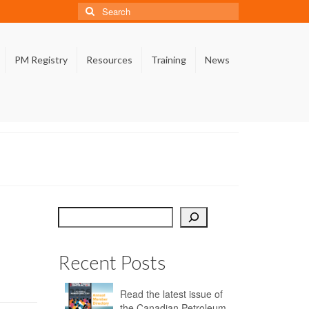
Search
for:
PM Registry
Resources
Training
News
Search
Recent Posts
Read the latest issue of
the Canadian Petroleum