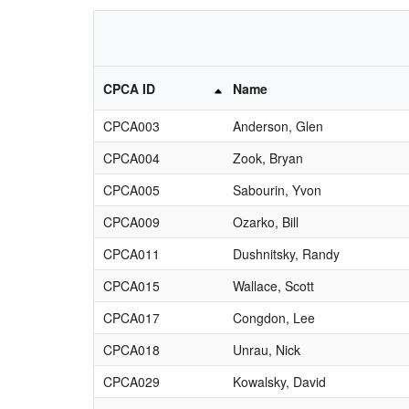
CPCA ID
Name
CPCA003
Anderson, Glen
CPCA004
Zook, Bryan
CPCA005
Sabourin, Yvon
CPCA009
Ozarko, Bill
CPCA011
Dushnitsky, Randy
CPCA015
Wallace, Scott
CPCA017
Congdon, Lee
CPCA018
Unrau, Nick
CPCA029
Kowalsky, David