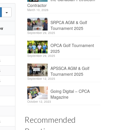
Contractor
March 10, 2026
SRPCA AGM & Golf
ov
Tournament 2025
September 29, 2025
OPCA Golf Tournament
2025
September 29, 2025
B
APSSCA AGM & Golf
B
Tournament 2025
September 12, 2025
B
Going Digital – CPCA
Magazine
October 12, 2023
Recommended
B