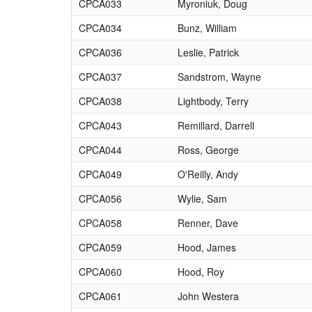
CPCA033
Myroniuk, Doug
CPCA034
Bunz, William
CPCA036
Leslie, Patrick
CPCA037
Sandstrom, Wayne
CPCA038
Lightbody, Terry
CPCA043
Remillard, Darrell
CPCA044
Ross, George
CPCA049
O'Reilly, Andy
CPCA056
Wylie, Sam
CPCA058
Renner, Dave
CPCA059
Hood, James
CPCA060
Hood, Roy
CPCA061
John Westera