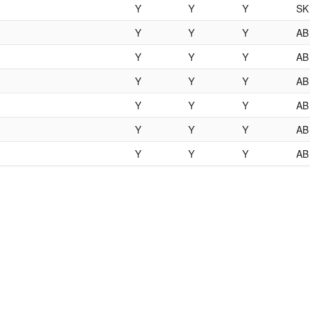
Y
Y
Y
SK
Y
Y
Y
AB
Y
Y
Y
AB
Y
Y
Y
AB
Y
Y
Y
AB
Y
Y
Y
AB
Y
Y
Y
AB
Y
Y
Y
O
Y
Y
Y
AB
Y
Y
Y
AB
Y
Y
AB
Y
Y
AB
Y
Y
AB