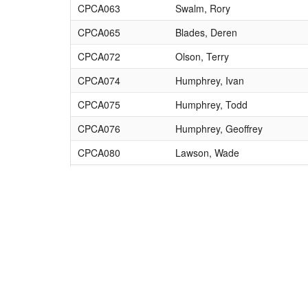
CPCA063
Swalm, Rory
CPCA065
Blades, Deren
CPCA072
Olson, Terry
CPCA074
Humphrey, Ivan
CPCA075
Humphrey, Todd
CPCA076
Humphrey, Geoffrey
CPCA080
Lawson, Wade
CPCA082
Brescia, Lyndon
CPCA083
Towpich, Byron
CPCA085
Brochu, Michael
CPCA086
Sniezek, Mitchell
CPCA089
Elzen, Anthony
CPCA092
Shewchuk, Jeffrey