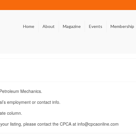
Home
About
Magazine
Events
Membership
d Petroleum Mechanics.
al’s employment or contact info.
riate column.
in your listing, please contact the CPCA at info@cpcaonline.com